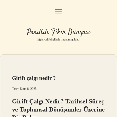
menüyü
Anasayfa
aç
Gizlilik Politikası
Parıltılı Fikir Dünyası
Yasal Uyarı
Eğlenceli bilgilerle hayatını ışıldat!
Hakkımızda
Girift çalgı nedir ?
Tarih: Ekim 8, 2025
Girift Çalgı Nedir? Tarihsel Süreç
ve Toplumsal Dönüşümler Üzerine