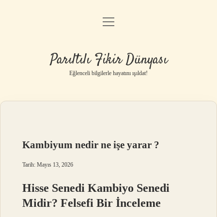
menüyü
Anasayfa
aç
Gizlilik Politikası
Parıltılı Fikir Dünyası
Yasal Uyarı
Eğlenceli bilgilerle hayatını ışıldat!
Hakkımızda
Kambiyum nedir ne işe yarar ?
Tarih: Mayıs 13, 2026
Hisse Senedi Kambiyo Senedi
Midir? Felsefi Bir İnceleme