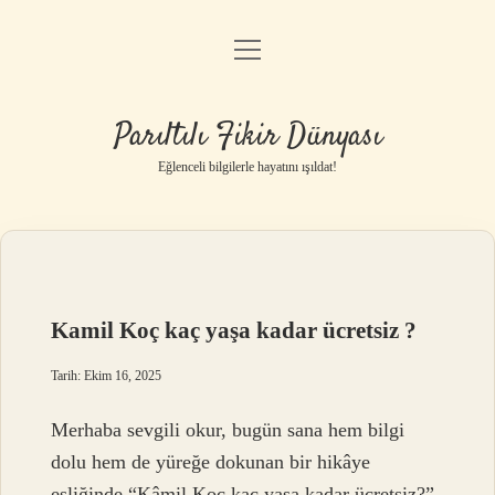
menüyü
Anasayfa
aç
Gizlilik Politikası
Parıltılı Fikir Dünyası
Yasal Uyarı
Eğlenceli bilgilerle hayatını ışıldat!
Hakkımızda
Kamil Koç kaç yaşa kadar ücretsiz ?
Tarih: Ekim 16, 2025
Merhaba sevgili okur, bugün sana hem bilgi
dolu hem de yüreğe dokunan bir hikâye
eşliğinde “Kâmil Koç kaç yaşa kadar ücretsiz?”