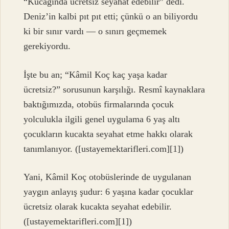
“Kucağında ücretsiz seyahat edebilir” dedi.
Deniz’in kalbi pıt pıt etti; çünkü o an biliyordu
ki bir sınır vardı — o sınırı geçmemek
gerekiyordu.
İşte bu an; “Kâmil Koç kaç yaşa kadar
ücretsiz?” sorusunun karşılığı. Resmî kaynaklara
baktığımızda, otobüs firmalarında çocuk
yolculukla ilgili genel uygulama 6 yaş altı
çocukların kucakta seyahat etme hakkı olarak
tanımlanıyor. ([ustayemektarifleri.com][1])
Yani, Kâmil Koç otobüslerinde de uygulanan
yaygın anlayış şudur: 6 yaşına kadar çocuklar
ücretsiz olarak kucakta seyahat edebilir.
([ustayemektarifleri.com][1])