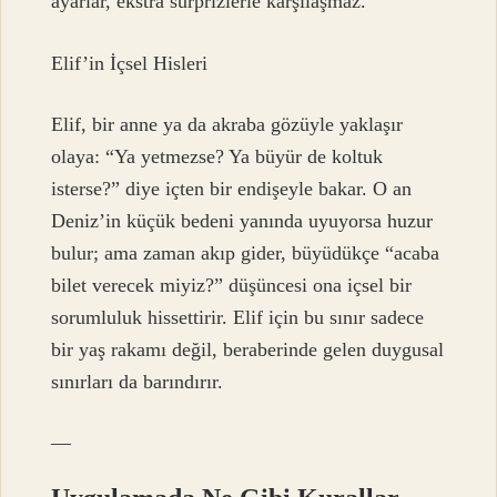
ayarlar, ekstra sürprizlerle karşılaşmaz.
Elif’in İçsel Hisleri
Elif, bir anne ya da akraba gözüyle yaklaşır
olaya: “Ya yetmezse? Ya büyür de koltuk
isterse?” diye içten bir endişeyle bakar. O an
Deniz’in küçük bedeni yanında uyuyorsa huzur
bulur; ama zaman akıp gider, büyüdükçe “acaba
bilet verecek miyiz?” düşüncesi ona içsel bir
sorumluluk hissettirir. Elif için bu sınır sadece
bir yaş rakamı değil, beraberinde gelen duygusal
sınırları da barındırır.
—