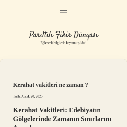
menüyü
Anasayfa
aç
Gizlilik Politikası
Parıltılı Fikir Dünyası
Yasal Uyarı
Eğlenceli bilgilerle hayatını ışıldat!
Hakkımızda
Kerahat vakitleri ne zaman ?
Tarih: Aralık 20, 2025
Kerahat Vakitleri: Edebiyatın
Gölgelerinde Zamanın Sınırlarını