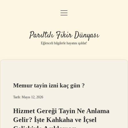
menüyü
Anasayfa
aç
Gizlilik Politikası
Parıltılı Fikir Dünyası
Yasal Uyarı
Eğlenceli bilgilerle hayatını ışıldat!
Hakkımızda
Memur tayin izni kaç gün ?
Tarih: Mayıs 12, 2026
Hizmet Gereği Tayin Ne Anlama
Gelir? İşte Kahkaha ve İçsel