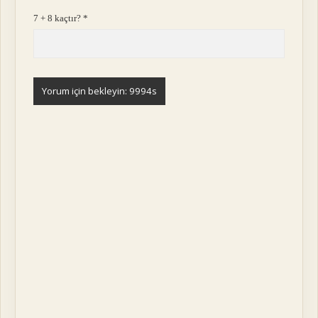
7 + 8 kaçtır?
*