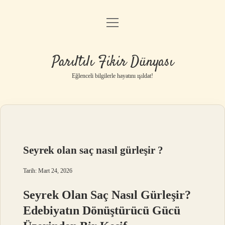
menüyü
Anasayfa
aç
Gizlilik Politikası
Parıltılı Fikir Dünyası
Yasal Uyarı
Eğlenceli bilgilerle hayatını ışıldat!
Hakkımızda
Seyrek olan saç nasıl gürleşir ?
Tarih: Mart 24, 2026
Seyrek Olan Saç Nasıl Gürleşir?
Edebiyatın Dönüştürücü Gücü