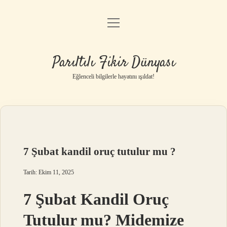
menüyü
Anasayfa
aç
Gizlilik Politikası
Parıltılı Fikir Dünyası
Yasal Uyarı
Eğlenceli bilgilerle hayatını ışıldat!
Hakkımızda
7 Şubat kandil oruç tutulur mu ?
Tarih: Ekim 11, 2025
7 Şubat Kandil Oruç
Tutulur mu? Midemize