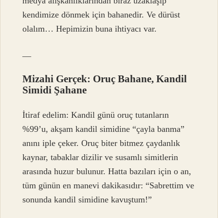
medya alışkanlıklarından biraz uzaklaşıp
kendimize dönmek için bahanedir. Ve dürüst
olalım… Hepimizin buna ihtiyacı var.
—
Mizahi Gerçek: Oruç Bahane, Kandil
Simidi Şahane
İtiraf edelim: Kandil günü oruç tutanların
%99’u, akşam kandil simidine “çayla banma”
anını iple çeker. Oruç biter bitmez çaydanlık
kaynar, tabaklar dizilir ve susamlı simitlerin
arasında huzur bulunur. Hatta bazıları için o an,
tüm günün en manevi dakikasıdır: “Sabrettim ve
sonunda kandil simidine kavuştum!”