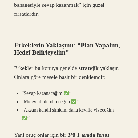
bahanesiyle sevap kazanmak” için güzel
fırsatlardır.
—
Erkeklerin Yaklaşımı: “Plan Yapalım,
Hedef Belirleyelim”
Erkekler bu konuya genelde
stratejik
yaklaşır.
Onlara göre mesele basit bir denklemdir:
“Sevap kazanacağım
”
“Mideyi dinlendireceğim
”
“Akşam kandil simidini daha keyifle yiyeceğim
”
Yani oruç onlar için bir
3’ü 1 arada fırsat