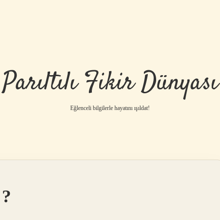
Parıltılı Fikir Dünyası
Eğlenceli bilgilerle hayatını ışıldat!
 ?