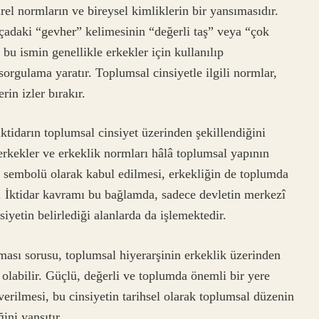
rel normların ve bireysel kimliklerin bir yansımasıdır.
çadaki “gevher” kelimesinin “değerli taş” veya “çok
bu ismin genellikle erkekler için kullanılıp
sorgulama yaratır. Toplumsal cinsiyetle ilgili normlar,
in izler bırakır.
iktidarın toplumsal cinsiyet üzerinden şekillendiğini
rkekler ve erkeklik normları hâlâ toplumsal yapının
in sembolü olarak kabul edilmesi, erkekliğin de toplumda
. İktidar kavramı bu bağlamda, sadece devletin merkezî
yetin belirlediği alanlarda da işlemektedir.
ası sorusu, toplumsal hiyerarşinin erkeklik üzerinden
olabilir. Güçlü, değerli ve toplumda önemli bir yere
verilmesi, bu cinsiyetin tarihsel olarak toplumsal düzenin
ini yansıtır.