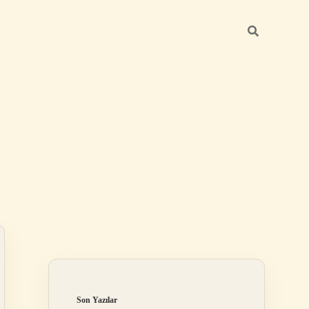
Sidebar
hiltonbet
https://www.tulipbet.online/
Son Yazılar