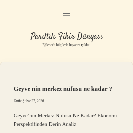
menüyü
Anasayfa
aç
Gizlilik Politikası
Parıltılı Fikir Dünyası
Yasal Uyarı
Eğlenceli bilgilerle hayatını ışıldat!
Hakkımızda
Geyve nin merkez nüfusu ne kadar ?
Tarih: Şubat 27, 2026
Geyve’nin Merkez Nüfusu Ne Kadar? Ekonomi
Perspektifinden Derin Analiz